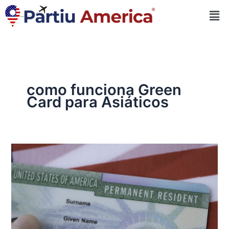
Skip
Mai
to
Me
content
como funciona Green
Card para Asiáticos
Green
Card
para
Asiáticos:
Entenda
o
Funcionamento!