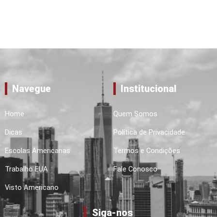
Navegue
Institucional
Home
Quem Somos
Dicas
Política de Privacidade
Escolas Americanas
Termos e Condições
Trabalho EUA
Fale Conosco
Visto Americano
Siga-nos