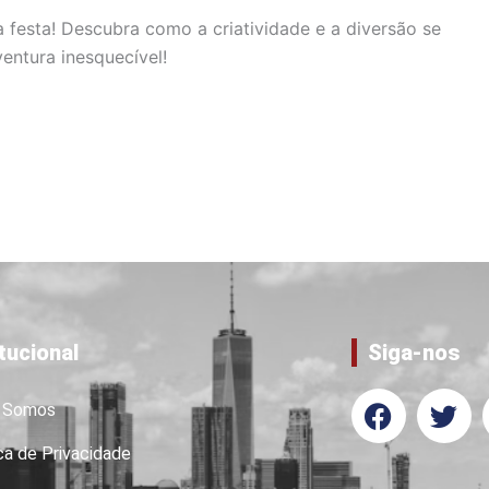
festa! Descubra como a criatividade e a diversão se
entura inesquecível!
itucional
Siga-nos
F
T
 Somos
a
w
c
i
ca de Privacidade
e
t